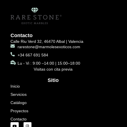
Contacto
Calle Riu Verd 32, 46470 Albal | Valencia
rarestone@marmolesexoticos.com
+34 667 691 584
Lu - Vi : 9:00 –14:00 | 15:00–18:00
Visitas con cita previa
Sitio
Inicio
Servicios
Catálogo
Proyectos
Contacto
Y
I