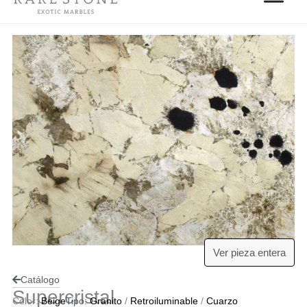
Ver pieza entera
Catálogo
Supercristal
Color:
Beige
Tipo:
Granito
/
Retroiluminable
/
Cuarzo