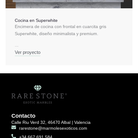
Cocina en Superwhite
Encimera de cocina con frontal en cuarcita gris
Superwhite, diseño minimalista y premium.
...
Ver proyecto
Contacto
Calle Riu Verd 32, 46470 Albal | Valencia
rarestone@marmolesexoticos.com
+34 667 691 584