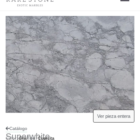
Ver pieza entera
Catálogo
Superwhite
Color:
Gris
Tipo:
Cuarcita