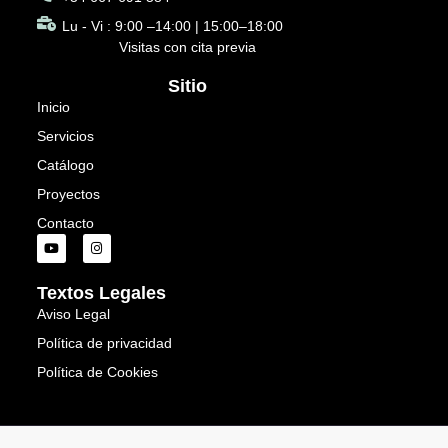
Lu - Vi : 9:00 –14:00 | 15:00–18:00
Visitas con cita previa
Sitio
Inicio
Servicios
Catálogo
Proyectos
Contacto
Y
I
o
n
u
s
t
t
Textos Legales
u
a
b
g
Aviso Legal
e
r
a
Política de privacidad
m
Política de Cookies