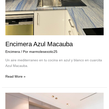
Encimera Azul Macauba
Encimera
/ Por
marmolesexotic25
Un aire mediterraneo en tu cocina en azul y blanco en cuarcita
Azul Macauba.
Read More »
Isla
y
encimera