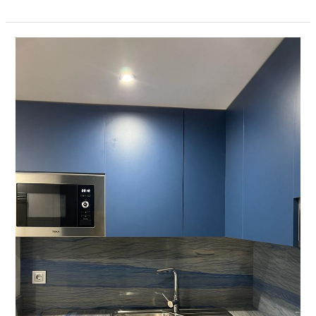
Encimera
Azul
Macauba