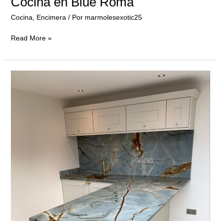
Cocina en Blue Roma
Cocina
,
Encimera
/ Por
marmolesexotic25
Read More »
Cocina
en
Blue
Roma